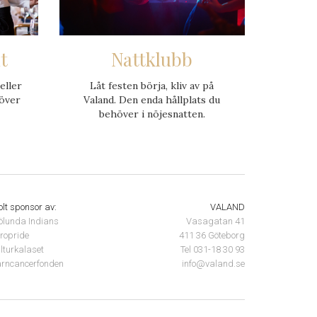
t
Nattklubb
eller
Låt festen börja, kliv av på
töver
Valand. Den enda hållplats du
behöver i nöjesnatten.
olt sponsor av:
VALAND
ölunda Indians
Vasagatan 41
ropride
411 36 Göteborg
lturkalaset
Tel 031-18 30 93
rncancerfonden
info@valand.se