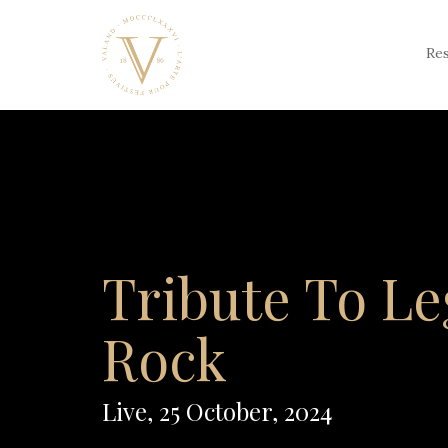
Skip
to
content
Re
Tribute To L
Rock
Live, 25 October, 2024