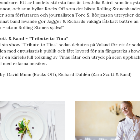
undrare. Ett av bandets största fans är t.ex Julia Baird, som är syste
nnon, och som hyllar Rocks Off som det bästa Rolling Stonesbande
ler som författaren och journalisten Tore S. Börjesson uttrycker de
annat band levande gör Jagger & Richards väldiga låtskatt bättre än
a – utom Rolling Stones själva!”
ott & Band – ”Tribute to Tina”
 sin show ”Tribute to Tina” sedan debuten på Valand för ett år seda
len med entusiastisk publik och fått lovord för sin färgstarka show
r en kärleksfull tolkning av Tinas låtar och utryck på scen uppbac
nd med erfarna musiker.
by: David Munn (Rocks Off), Richard Dahlén (Zara Scott & Band)