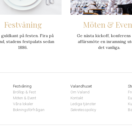
Festvåning
Möten & Even
 guldkant på festen. Fira på
Ge nästa kickoff, konferens 
nd, stadens festpalats sedan
affärsmöte en inramning u
1886.
det vanliga.
Festvåning
Valandhuset
St
Bröllop & Fest
Om Valand
Fr
Möten & Event
Kontakt
Eu
Våra lokaler
Lediga tjänster
Ku
Bokningsförfrågan
Sekretesspolicy
Ba