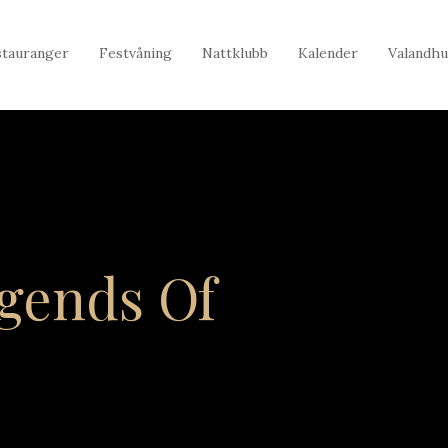
stauranger
Festvåning
Nattklubb
Kalender
Valandhu
egends Of