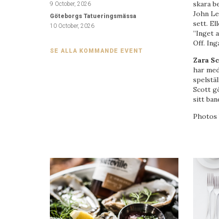
skara be
9 October, 2026
John Le
Göteborgs Tatueringsmässa
sett. El
10 October, 2026
”Inget 
Off. Ing
SE ALLA KOMMANDE EVENT
Zara Sc
har med
spelstäl
Scott gö
sitt ba
Photos 