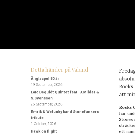
Detta händer på Valand
Fredag
absolu
Änglaspel 50 år
19 September, 2026
Rocks O
Loïc Dequidt Quintet feat. J.Milder &
att mi
S.Svensson
25 September, 2026
Rocks O
Emrik & Wefunky band Stonefunkers
har und
tribute
Stones 
1 October, 2026
sträcke
ett nam
Hawk on flight