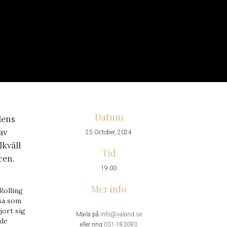
Datum
dens
av
25 October, 2024
lkväll
Tid
cen.
19:00
Mer info
Rolling
sa som
jort sig
Maila på
info@valand.se
nde
eller ring
031-183093