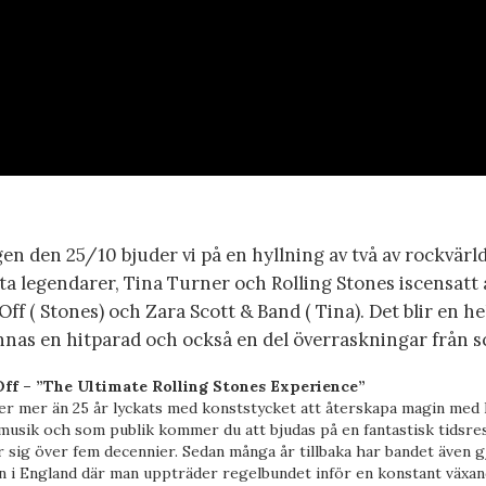
en den 25/10 bjuder vi på en hyllning av två av rockvärl
ta legendarer, Tina Turner och Rolling Stones iscensatt 
ff ( Stones) och Zara Scott & Band ( Tina). Det blir en he
nnas en hitparad och också en del överraskningar från s
ff – ”The Ultimate Rolling Stones Experience”
er mer än 25 år lyckats med konststycket att återskapa magin med 
musik och som publik kommer du att bjudas på en fantastisk tidsre
r sig över fem decennier. Sedan många år tillbaka har bandet även g
n i England där man uppträder regelbundet inför en konstant växa