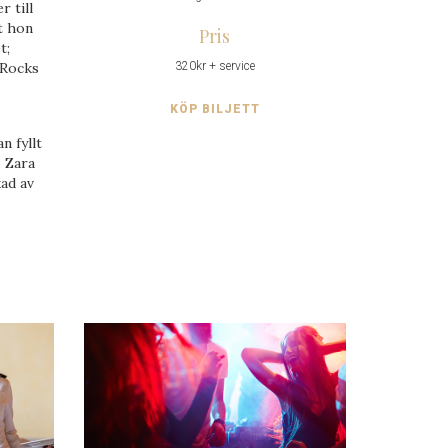
r till
t hon
Pris
t;
 Rocks
320kr + service
KÖP BILJETT
n fyllt
. Zara
kad av