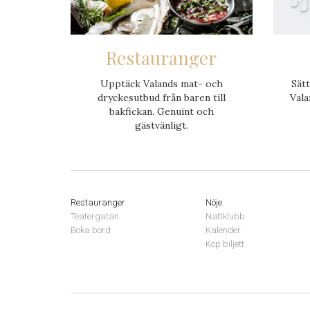
Restauranger
Upptäck Valands mat- och
Sätt
dryckes­utbud från baren till
Vala
bakfickan. Genuint och
gästvänligt.
Restauranger
Nöje
Teatergatan
Nattklubb
Boka bord
Kalender
Köp biljett