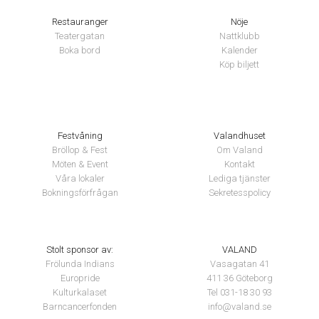
Restauranger
Nöje
Teatergatan
Nattklubb
Boka bord
Kalender
Köp biljett
Festvåning
Valandhuset
Bröllop & Fest
Om Valand
Möten & Event
Kontakt
Våra lokaler
Lediga tjänster
Bokningsförfrågan
Sekretesspolicy
Stolt sponsor av:
VALAND
Frölunda Indians
Vasagatan 41
Europride
411 36 Göteborg
Kulturkalaset
Tel 031-18 30 93
Barncancerfonden
info@valand.se