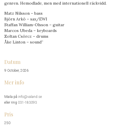
genren. Hemodlade, men med internationell räckvidd.
Matz Nilsson – bass
Björn Arkö – sax/EWI
Staffan William-Olsson – guitar
Marcos Ubeda – keyboards
Zoltan Csörcz – drums
Åke Linton – sound”
Datum
9 October, 2026
Mer info
Maila på
info@valand.se
eller ring
031-183093
Pris
250