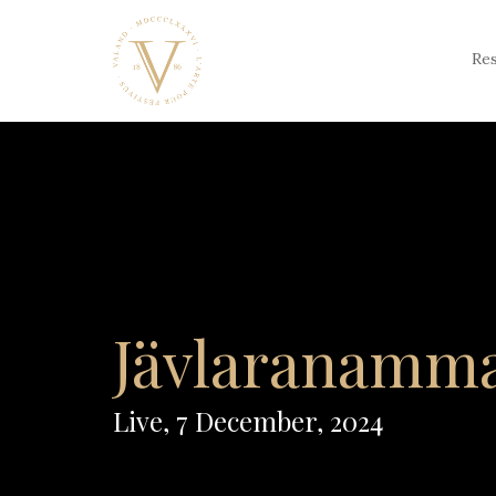
Skip
to
content
Re
Jävlaranamm
Live, 7 December, 2024