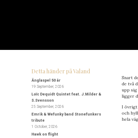
Detta händer på Valand
Snart d
Änglaspel 50 år
de två 
19 September, 2026
upp sig
Loïc Dequidt Quintet feat. J.Milder &
ligger d
S.Svensson
I övrigt
25 September, 2026
och hyll
Emrik & Wefunky band Stonefunkers
hela väg
tribute
1 October, 2026
Hawk on flight