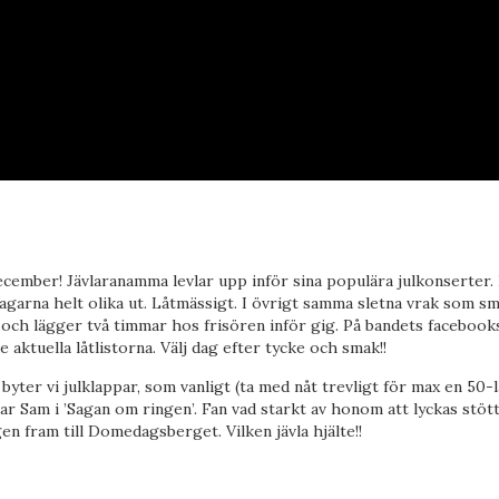
ecember! Jävlaranamma levlar upp inför sina populära julkonserter. 
dagarna helt olika ut. Låtmässigt. I övrigt samma sletna vrak som s
 och lägger två timmar hos frisören inför gig. På bandets facebook
e aktuella låtlistorna. Välj dag efter tycke och smak!!
 byter vi julklappar, som vanligt (ta med nåt trevligt för max en 50-l
ar Sam i ’Sagan om ringen’. Fan vad starkt av honom att lyckas stö
en fram till Domedagsberget. Vilken jävla hjälte!!