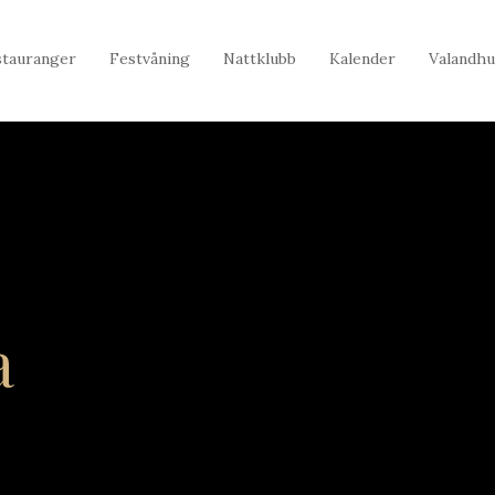
stauranger
Festvåning
Nattklubb
Kalender
Valandhu
a