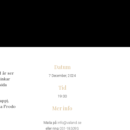
Datum
I år ser
7 December, 2024
minkar
sida
Tid
19:00
app),
tta Frodo
Mer info
Maila på
info@valand.se
eller ring
031-183093