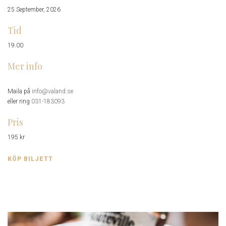
25 September, 2026
Tid
19.00
Mer info
Maila på
info@valand.se
eller ring
031-183093
Pris
195 kr
KÖP BILJETT