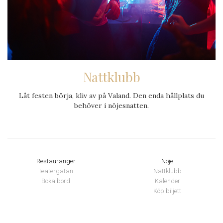
Nattklubb
Låt festen börja, kliv av på Valand. Den enda hållplats du
behöver i nöjesnatten.
Restauranger
Nöje
Teatergatan
Nattklubb
Boka bord
Kalender
Köp biljett