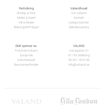
Festvåning
Valandhuset
Bröllop & Fest
Om Valand
Möten & Event
Kontakt
Våra lokaler
Lediga tjänster
Bokningsförfrågan
Sekretesspolicy
Stolt sponsor av:
VALAND
Frölunda Indians
Vasagatan 41
Europride
411 36 Göteborg
Kulturkalaset
Tel 031-18 30 93
Barncancerfonden
info@valand.se