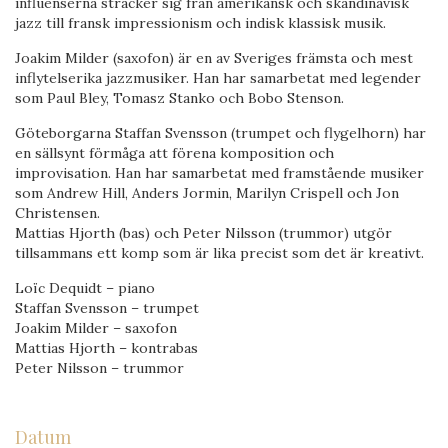
influenserna sträcker sig från amerikansk och skandinavisk
jazz till fransk impressionism och indisk klassisk musik.
Joakim Milder (saxofon) är en av Sveriges främsta och mest
inflytelserika jazzmusiker. Han har samarbetat med legender
som Paul Bley, Tomasz Stanko och Bobo Stenson.
Göteborgarna Staffan Svensson (trumpet och flygelhorn) har
en sällsynt förmåga att förena komposition och
improvisation. Han har samarbetat med framstående musiker
som Andrew Hill, Anders Jormin, Marilyn Crispell och Jon
Christensen.
Mattias Hjorth (bas) och Peter Nilsson (trummor) utgör
tillsammans ett komp som är lika precist som det är kreativt.
Loïc Dequidt – piano
Staffan Svensson – trumpet
Joakim Milder – saxofon
Mattias Hjorth – kontrabas
Peter Nilsson – trummor
Datum