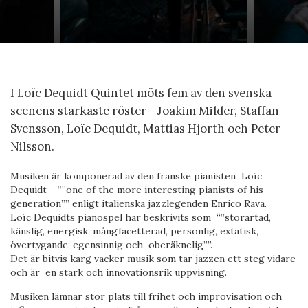
I Loïc Dequidt Quintet möts fem av den svenska
scenens starkaste röster - Joakim Milder, Staffan
Svensson, Loïc Dequidt, Mattias Hjorth och Peter
Nilsson.
Musiken är komponerad av den franske pianisten Loïc
Dequidt – “”one of the more interesting pianists of his
generation”” enligt italienska jazzlegenden Enrico Rava.
Loïc Dequidts pianospel har beskrivits som “”storartad,
känslig, energisk, mångfacetterad, personlig, extatisk,
övertygande, egensinnig och oberäknelig””.
Det är bitvis karg vacker musik som tar jazzen ett steg vidare
och är en stark och innovationsrik uppvisning.
Musiken lämnar stor plats till frihet och improvisation och