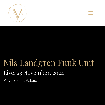
Skip
to
content
Visa
meny
Nils Landgren Funk Unit
Live, 23 November, 2024
Playhouse at Valand