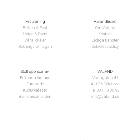
Festvåning
Valandhuset
Bröllop & Fest
Om Valand
Möten & Event
Kontakt
Våra lokaler
Lediga tjänster
Bokningsförfrågan
Sekretesspolicy
Stolt sponsor av:
VALAND
Frölunda Indians
Vasagatan 41
Europride
411 36 Göteborg
Kulturkalaset
Tel 031-18 30 93
Barncancerfonden
info@valand.se