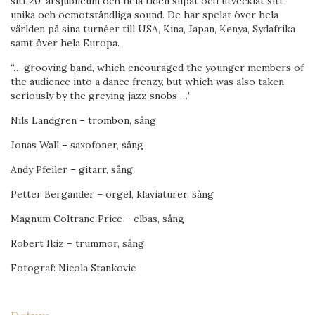
sitt 20-årsjubileum och hela tiden slipat och utvecklat sitt
unika och oemotståndliga sound. De har spelat över hela
världen på sina turnéer till USA, Kina, Japan, Kenya, Sydafrika
samt över hela Europa.
“… grooving band, which encouraged the younger members of
the audience into a dance frenzy, but which was also taken
seriously by the greying jazz snobs …”
Nils Landgren – trombon, sång
Jonas Wall – saxofoner, sång
Andy Pfeiler – gitarr, sång
Petter Bergander – orgel, klaviaturer, sång
Magnum Coltrane Price – elbas, sång
Robert Ikiz – trummor, sång
Fotograf: Nicola Stankovic