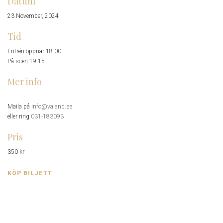
Datum
23 November, 2024
Tid
Entrén öppnar 18:00
På scen 19:15
Mer info
Maila på
info@valand.se
eller ring
031-183093
Pris
350 kr
KÖP BILJETT