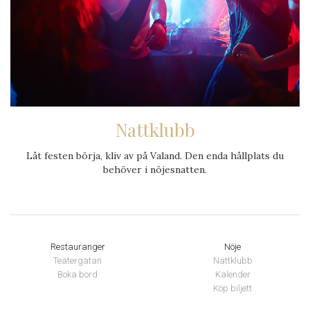
Nattklubb
Låt festen börja, kliv av på Valand. Den enda hållplats du
behöver i nöjesnatten.
Restauranger
Nöje
Teatergatan
Nattklubb
Boka bord
Kalender
Köp biljett